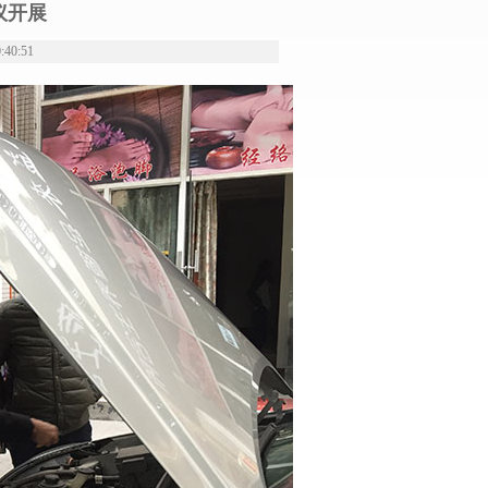
议开展
40:51